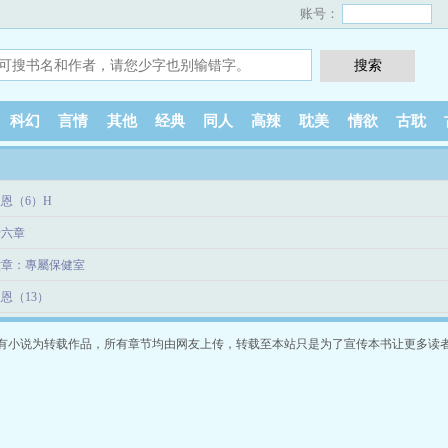
账号：
科幻
言情
其他
经典
同人
高辣
耽美
情欲
古耽
恩（6）H
十六章
六章：專屬保健室
恩（13）
有小说为转载作品，所有章节均由网友上传，转载至本站只是为了宣传本书让更多读