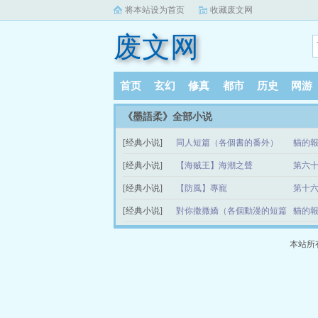
将本站设为首页
收藏废文网
废文网
首页
玄幻
修真
都市
历史
网游
《墨語柔》全部小说
[经典小说]
同人短篇（各個書的番外）
貓的報
[经典小说]
【海贼王】海潮之聲
第六
[经典小说]
【防風】專寵
第十
[经典小说]
對你撒撒嬌（各個動漫的短篇
貓的報
同人）
本站所