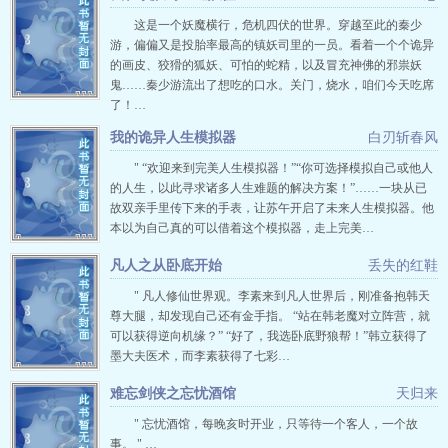
这是一个妖魔横行，危机四伏的世界。穿越至此的秦少
游，偏偏又是投胎率最高的镇妖司里的一员。看着一个个诡异
的画皮、狡猾的狐妖、可怕的蛇精，以及冒充神佛的邪祟妖
鬼……秦少游流出了想吃的口水。关门，烧水，咱们今天吃席
了！…
我的诡异人生模拟器
白刃斩春风
" “欢迎来到完美人生模拟器！”“你可选择模拟自己或他人
的人生，以此寻求诸多人生难题的解决方案！”……一块从已
故双亲手里传下来的手表，让苏午开启了未来人生模拟器。他
本以为自己真的可以借着这个模拟器，走上完美…
凡人之从卧底开始
丢失的红鞋
" 凡人修仙世界观。李素来到凡人世界后，刚准备抱韩天
尊大腿，却发现自己还有金手指。 “站在韩老魔对立阵营，就
可以获得逆向机缘？” “好了，我选卧底野狼帮！”韩立获得了
墨大夫医术，而李素获得了七彩…
难忘剑侠之忘忧酒馆
天归来
" 忘忧酒馆，每晚亥时开业，只等待一个客人，一个故
事。 " …