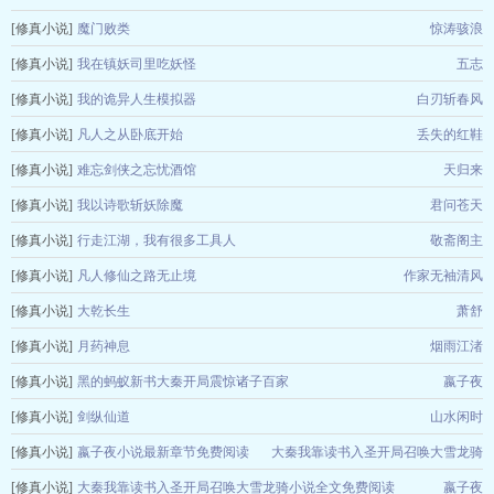
[修真小说]
魔门败类
惊涛骇浪
[修真小说]
我在镇妖司里吃妖怪
五志
[修真小说]
我的诡异人生模拟器
白刃斩春风
[修真小说]
凡人之从卧底开始
丢失的红鞋
[修真小说]
难忘剑侠之忘忧酒馆
天归来
[修真小说]
我以诗歌斩妖除魔
君问苍天
[修真小说]
行走江湖，我有很多工具人
敬斋阁主
[修真小说]
凡人修仙之路无止境
作家无袖清风
[修真小说]
大乾长生
萧舒
[修真小说]
月药神息
烟雨江渚
[修真小说]
黑的蚂蚁新书大秦开局震惊诸子百家
嬴子夜
[修真小说]
剑纵仙道
山水闲时
[修真小说]
嬴子夜小说最新章节免费阅读
大秦我靠读书入圣开局召唤大雪龙骑
[修真小说]
大秦我靠读书入圣开局召唤大雪龙骑小说全文免费阅读
嬴子夜