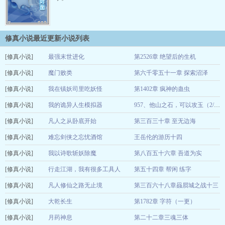
修真小说最近更新小说列表
[修真小说]
最强末世进化
第2526章 绝望后的生机
[修真小说]
蔡四爷
魔门败类
第六千零五十一章 探索沼泽
12-24
[修真小说]
惊涛骇浪
我在镇妖司里吃妖怪
第1402章 疯神的蛊虫
12-22
[修真小说]
五志
我的诡异人生模拟器
12-22
957、他山之石，可以攻玉（2/2）
[修真小说]
白刃斩春风
凡人之从卧底开始
第三百三十章 至无边海
12-22
[修真小说]
丢失的红鞋
难忘剑侠之忘忧酒馆
王岳伦的游历十四
12-22
[修真小说]
天归来
我以诗歌斩妖除魔
第八百五十六章 吾道为实
12-22
[修真小说]
君问苍天
行走江湖，我有很多工具人
第五十四章 帮闲 练字
12-22
[修真小说]
敬斋阁主
凡人修仙之路无止境
第三百六十八章赑屃城之战十三
12-22
[修真小说]
作家无袖清风
大乾长生
第1782章 字符（一更）
12-22
[修真小说]
萧舒
月药神息
第二十二章三魂三体
12-22