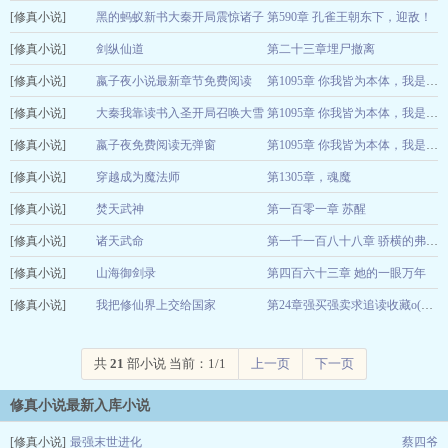
[修真小说]
烟雨江渚
黑的蚂蚁新书大秦开局震惊诸子
第590章 孔雀王朝东下，迎敌！
12-22
[修真小说]
百家
剑纵仙道
第二十三章埋尸撤离
嬴子夜
12-22
[修真小说]
山水闲时
嬴子夜小说最新章节免费阅读
12-22
第1095章 你我皆为本体，我是巨佬？
[修真小说]
大秦我靠读书入
大秦我靠读书入圣开局召唤大雪
12-22
第1095章 你我皆为本体，我是巨佬？
[修真小说]
圣开局召唤大雪
龙骑小说全文免费阅读
嬴子夜免费阅读无弹窗
嬴子夜
12-22
第1095章 你我皆为本体，我是巨佬？
[修真小说]
大秦我靠读书入
龙骑
穿越成为魔法师
第1305章，魂魔
12-22
[修真小说]
圣开局召唤大雪
朝天官
焚天武神
第一百零一章 苏醒
12-22
[修真小说]
五月朝露
龙骑
诸天武命
12-22
第一千一百八十八章 骄横的弗利萨
[修真小说]
我叫排云掌
山海御剑录
第四百六十三章 她的一眼万年
12-22
[修真小说]
胡小苏
我把修仙界上交给国家
12-22
第24章强买强卖求追读收藏o(╥﹏╥)o
叶恨水
12-22
共
21
部小说 当前：1/1
上一页
下一页
修真小说最新入库小说
[修真小说]
最强末世进化
蔡四爷