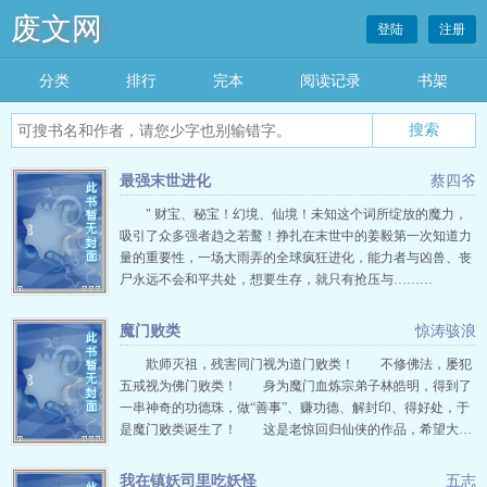
废文网
登陆
注册
分类
排行
完本
阅读记录
书架
最强末世进化
蔡四爷
" 财宝、秘宝！幻境、仙境！未知这个词所绽放的魔力，
吸引了众多强者趋之若鹜！挣扎在末世中的姜毅第一次知道力
量的重要性，一场大雨弄的全球疯狂进化，能力者与凶兽、丧
尸永远不会和平共处，想要生存，就只有抢压与………
魔门败类
惊涛骇浪
欺师灭祖，残害同门视为道门败类！ 不修佛法，屡犯
五戒视为佛门败类！ 身为魔门血炼宗弟子林皓明，得到了
一串神奇的功德珠，做“善事”、赚功德、解封印、得好处，于
是魔门败类诞生了！ 这是老惊回归仙侠的作品，希望大…
我在镇妖司里吃妖怪
五志