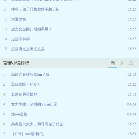
11
师尊，弟子只想欺师不想灭祖
12-22
12
大夏龙婿
12-22
13
虐文女主回归后她飒爆了
12-22
14
走进不科学
12-22
15
星辰流光之流光星辰
12-22
言情小说排行
周
月
总
1
高岭之花被权贵lun了后
12-13
2
眾目睽睽下的X事
12-22
3
老师别哭请摆好
12-13
4
女大学生下乡后的Yluan日常
03-24
5
炖rou合集
03-24
6
高考压力太大，和哥哥做了什么
12-22
7
【G/B】rou/浪/翻/飞
12-23