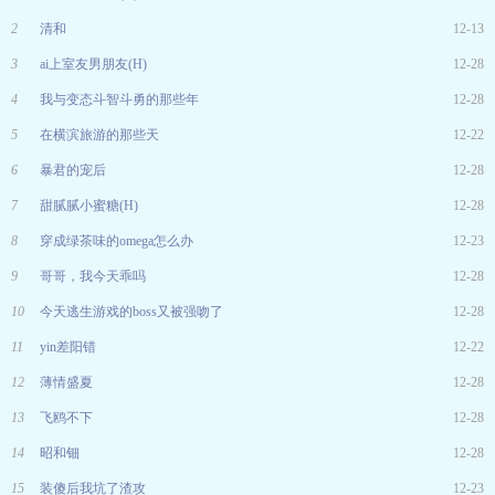
2
清和
12-13
3
ai上室友男朋友(H)
12-28
4
我与变态斗智斗勇的那些年
12-28
5
在横滨旅游的那些天
12-22
6
暴君的宠后
12-28
7
甜腻腻小蜜糖(H)
12-28
8
穿成绿茶味的omega怎么办
12-23
9
哥哥，我今天乖吗
12-28
10
今天逃生游戏的boss又被强吻了
12-28
11
yin差阳错
12-22
12
薄情盛夏
12-28
13
飞鸥不下
12-28
14
昭和钿
12-28
15
装傻后我坑了渣攻
12-23