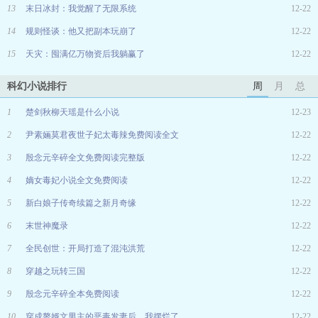
13
末日冰封：我觉醒了无限系统
12-22
14
规则怪谈：他又把副本玩崩了
12-22
15
天灾：囤满亿万物资后我躺赢了
12-22
科幻小说排行
周
月
总
1
楚剑秋柳天瑶是什么小说
12-23
2
尹素婳莫君夜世子妃太毒辣免费阅读全文
12-22
3
殷念元辛碎全文免费阅读完整版
12-22
4
嫡女毒妃小说全文免费阅读
12-22
5
新白娘子传奇续篇之新月奇缘
12-22
6
末世神魔录
12-22
7
全民创世：开局打造了混沌洪荒
12-22
8
穿越之玩转三国
12-22
9
殷念元辛碎全本免费阅读
12-22
10
穿成赘婿文男主的恶毒发妻后，我摆烂了
12-22