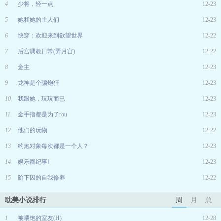
4
少将，轻一点
12-23
5
她和她的主人们
12-23
6
快穿：欢迎来到欲望世界
12-22
7
后宫调教日常(弄月宫)
12-22
8
金主
12-23
9
龙神是个骗炮狂
12-23
10
我跟她，玩玩而已
12-23
11
金手指都是为了rou
12-23
12
他们的玩物
12-22
13
约炮对象每次都是一个人？
12-23
14
娱乐圈纪事Ⅰ
12-23
15
阶下囚的自我修养
12-22
耽美小说排行
周
月
总
1
被喂饱的室友(H)
12-28