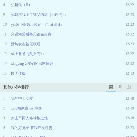
8
短篇集（H）
12-22
9
妈妈求我上了继父的床（出轨高h）
12-23
10
yin荡小保姆上位记（产nai 高H）
12-23
11
穿进海棠后每天都在失身
12-22
12
清纯女友被催眠后
12-23
13
偷上爸爸（父女高h）
12-22
14
xingying女友们的出轨日记
12-22
15
民国佳媛
12-13
其他小说排行
周
月
总
1
我的护士女友
12-18
2
xing福家庭luan事多
12-19
3
大主宰同人洛神族之难
12-18
4
我的好兄弟 替我开发娇妻
12-23