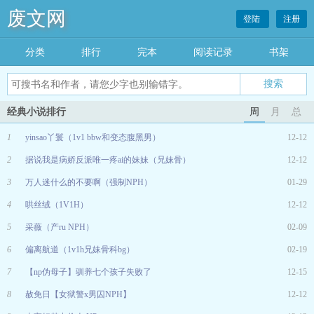
废文网
登陆
注册
分类
排行
完本
阅读记录
书架
经典小说排行
周
月
总
1
yinsao丫鬟（1v1 bbw和变态腹黑男）
12-12
2
据说我是病娇反派唯一疼ai的妹妹（兄妹骨）
12-12
3
万人迷什么的不要啊（强制NPH）
01-29
4
哄丝绒（1V1H）
12-12
5
采薇（产ru NPH）
02-09
6
偏离航道（1v1h兄妹骨科bg）
02-19
7
【np伪母子】驯养七个孩子失败了
12-15
8
赦免日【女狱警x男囚NPH】
12-12