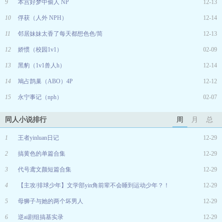
9
本宫好梦中偷人 NP
12-13
10
俘获（人外 NPH）
12-14
11
邻居妹妹太香了每天都想色色/简
12-13
12
娇惯（校园1v1）
02-09
13
黑豹（1v1兽人h）
12-14
14
鳩占鹊巢（ABO）4P
12-12
15
永宁事记（nph）
02-07
同人小说排行
周
月
总
1
王者yinluan日记
12-29
2
搞黄色的单篇合集
12-29
3
代号鸢文颜短篇合集
12-29
4
【主攻/排球少年】文学部yin角前辈不会睡到运动少年？！
12-29
5
母狮子与她的两个坏男人
12-29
6
逆ai剧组搞基实录
12-29