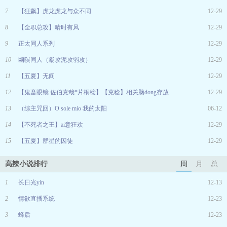
7
【狂飙】虎龙虎龙与众不同
12-29
8
【全职总攻】晴时有风
12-29
9
正太同人系列
12-29
10
幽暝同人（凝攻泥攻弱攻）
12-29
11
【五夏】无间
12-29
12
【鬼畜眼镜 佐伯克哉*片桐稔】【克稔】相关脑dong存放
12-29
13
（综主咒回）O sole mio 我的太阳
06-12
14
【不死者之王】ai意狂欢
12-29
15
【五夏】群星的囚徒
12-29
高辣小说排行
周
月
总
1
长日光yin
12-13
2
情欲直播系统
12-23
3
蜂后
12-23