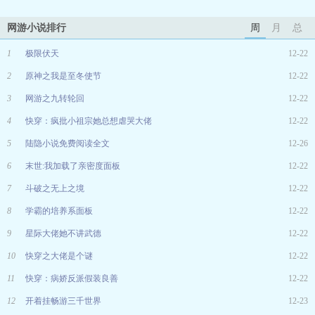
网游小说排行
周
月
总
1
极限伏天
12-22
2
原神之我是至冬使节
12-22
3
网游之九转轮回
12-22
4
快穿：疯批小祖宗她总想虐哭大佬
12-22
5
陆隐小说免费阅读全文
12-26
6
末世:我加载了亲密度面板
12-22
7
斗破之无上之境
12-22
8
学霸的培养系面板
12-22
9
星际大佬她不讲武德
12-22
10
快穿之大佬是个谜
12-22
11
快穿：病娇反派假装良善
12-22
12
开着挂畅游三千世界
12-23