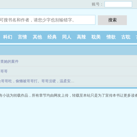
账号：
科幻
言情
其他
经典
同人
高辣
耽美
情欲
古耽
调查她的案件
你哥哥
喂nai给哥哥吃，偷懒被哥哥打。哥哥没硬，温柔安慰妹
有小说为转载作品，所有章节均由网友上传，转载至本站只是为了宣传本书让更多读