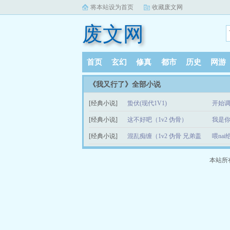
将本站设为首页
收藏废文网
废文网
首页
玄幻
修真
都市
历史
网游
《我又行了》全部小说
[经典小说]
蛰伏(现代1V1)
开始
[经典小说]
这不好吧（1v2 伪骨）
我是
[经典小说]
混乱痴缠（1v2 伪骨 兄弟盖
饭）
本站所