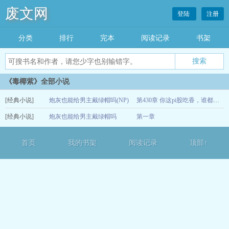
废文网
登陆
注册
分类
排行
完本
阅读记录
书架
《毒椰紫》全部小说
[经典小说]
炮灰也能给男主戴绿帽吗(NP)
第430章 你这pi股吃香，谁都想舔一口
[经典小说]
炮灰也能给男主戴绿帽吗
第一章
02-08
12-12
首页
我的书架
阅读记录
顶部↑