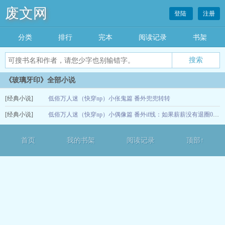
废文网
登陆
注册
分类
排行
完本
阅读记录
书架
《玻璃牙印》全部小说
[经典小说]
低俗万人迷（快穿np）小伥鬼篇
番外兜兜转转
[经典小说]
低俗万人迷（快穿np）小偶像篇
12-15
番外if线：如果薪薪没有退圈02 （h）
12-12
首页
我的书架
阅读记录
顶部↑