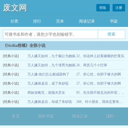
废文网
登陆
注册
分类
排行
完本
阅读记录
书架
《Sicilia柑橘》全部小说
[经典小说]
万人嫌又如何，九个癫公为她疯
22、你这种上赶着被睡的烂黄瓜
[经典小说]
狂
万人嫌又如何，九个渣男为她疯
26、再赏几个小巴掌
12-16
[经典小说]
狂
万人嫌:他们怎么都成舔狗了
27、舒心忧，你胆子够大的啊
12-16
[经典小说]
万人嫌掀桌后，成了朱砂痣
27、舒心忧，你胆子够大的啊
12-16
[经典小说]
（NP）
师妹攻略完，就抛夫弃女
12-16
95、先当我不能见光的外室，好不好？
[经典小说]
万人嫌掀桌后，却成了朱砂痣
12-15
268、对小朋友，我肯定要有耐心啊
（NP）
12-13
首页
我的书架
阅读记录
顶部↑