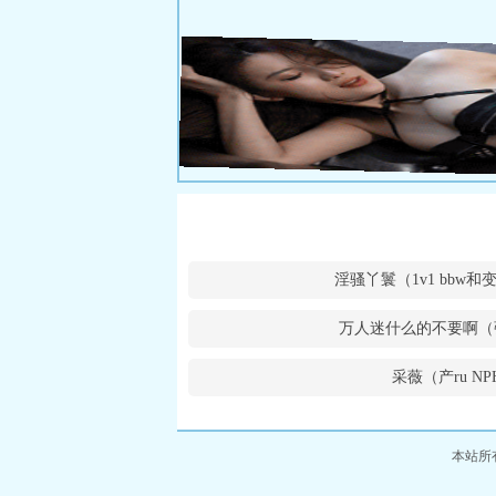
淫骚丫鬟（1v1 bbw
万人迷什么的不要啊（
采薇（产ru NP
本站所