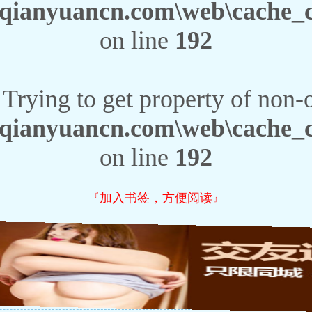
ianyuancn.com\web\cache_c\t
on line
192
 Trying to get property of non-
ianyuancn.com\web\cache_c\t
on line
192
『加入书签，方便阅读』