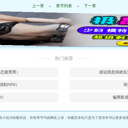
上一章
←
章节列表
→
下一章
热门推荐
和变态腹黑男）
据说我是病娇反
强制NPH）
哄
H）
偏离航道
有小说为转载作品，所有章节均由网友上传，转载至本站只是为了宣传本书让更多读