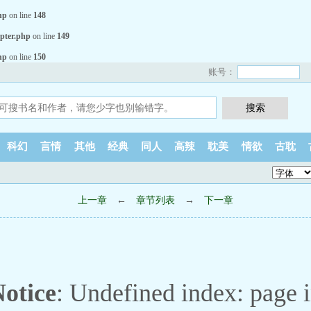
hp
on line
148
pter.php
on line
149
hp
on line
150
账号：
科幻
言情
其他
经典
同人
高辣
耽美
情欲
古耽
上一章
←
章节列表
→
下一章
otice
: Undefined index: page 