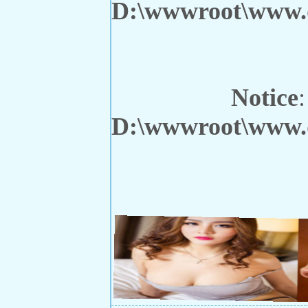
D:\wwwroot\www.q
Notice
:
D:\wwwroot\www.q