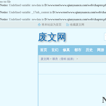
no txt file
Notice
: Undefined variable: newdata in
D:\wwwroot\www.qianyuancn.com\web\chapter.p
Notice
: Undefined variable: _17mb_content in
D:\wwwroot\www.qianyuancn.com\web\cha
Notice
: Undefined variable: newdata in
D:\wwwroot\www.qianyuancn.com\web\chapter.p
将本站设为首页
收藏废文网
废文网
首页
玄幻
修真
都市
历史
网游
废文网
>
琢舟（骨科 姐弟）
>
N