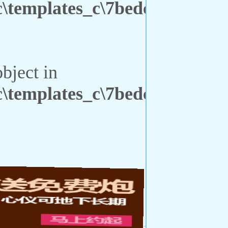
emplates_c\7bedcf09cee80b9
object in
emplates_c\7bedcf09cee80b9