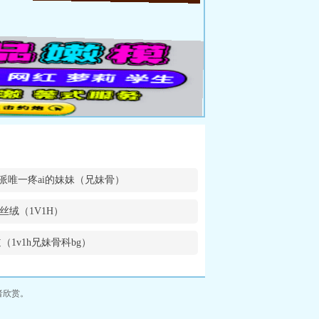
派唯一疼ai的妹妹（兄妹骨）
丝绒（1V1H）
（1v1h兄妹骨科bg）
者欣赏。