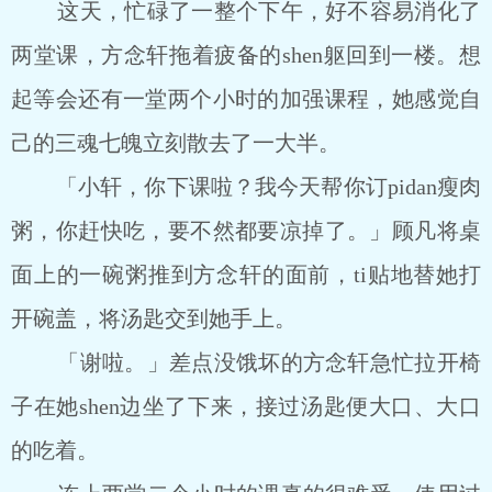
这天，忙碌了一整个下午，好不容易消化了
两堂课，方念轩拖着疲备的shen躯回到一楼。想
起等会还有一堂两个小时的加强课程，她感觉自
己的三魂七魄立刻散去了一大半。
「小轩，你下课啦？我今天帮你订pidan瘦肉
粥，你赶快吃，要不然都要凉掉了。」顾凡将桌
面上的一碗粥推到方念轩的面前，ti贴地替她打
开碗盖，将汤匙交到她手上。
「谢啦。」差点没饿坏的方念轩急忙拉开椅
子在她shen边坐了下来，接过汤匙便大口、大口
的吃着。