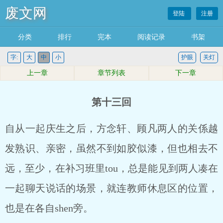
废文网
登陆
注册
分类
排行
完本
阅读记录
书架
字:
大
中
小
护眼
关灯
上一章
章节列表
下一章
第十三回
自从一起庆生之后，方念轩、顾凡两人的关係越
发熟识、亲密，虽然不到如胶似漆，但也相去不
远，至少，在补习班里tou，总是能见到两人凑在
一起聊天说话的场景，就连教师休息区的位置，
也是在各自shen旁。