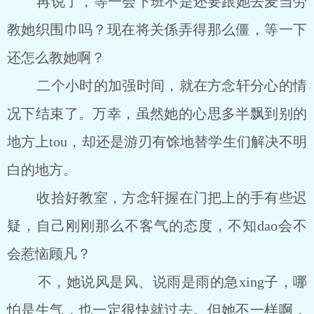
再说了，等一会下班不是还要跟她去麦当劳
教她织围巾吗？现在将关係弄得那么僵，等一下
还怎么教她啊？
二个小时的加强时间，就在方念轩分心的情
况下结束了。万幸，虽然她的心思多半飘到别的
地方上tou，却还是游刃有馀地替学生们解决不明
白的地方。
收拾好教室，方念轩握在门把上的手有些迟
疑，自己刚刚那么不客气的态度，不知dao会不
会惹恼顾凡？
不，她说风是风、说雨是雨的急xing子，哪
怕是生气，也一定很快就过去。但她不一样啊，