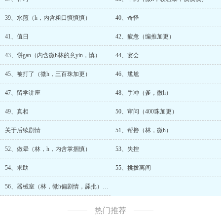
39、水煎（h，内含粗口慎慎慎）
40、奇怪
41、值日
42、疲惫（编推加更）
43、饼gan（内含微h林的意yin，慎）
44、宴会
45、被打了（微h，三百珠加更）
46、尴尬
47、留学讲座
48、手冲（爹，微h）
49、真相
50、审问（400珠加更）
关于后续剧情
51、帮撸（林，微h）
52、做晕（林，h，内含掌掴慎）
53、失控
54、求助
55、挑拨离间
56、器械室（林，微h偏剧情，舔批）（五百珠加更）
热门推荐