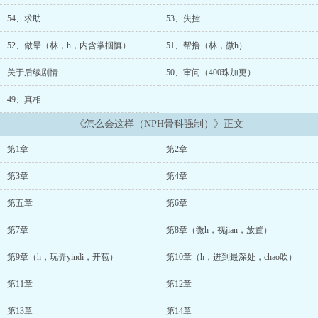
可以骂男主，但骂了男主就不要骂作者了T T鸣谢：燒焦的荷包蛋
5000 PO币打赏、Mimi 5000PO币打赏 感谢你们的支持！...
54、求助
53、失控
52、做晕（林，h，内含掌掴慎）
51、帮撸（林，微h）
关于后续剧情
50、审问（400珠加更）
49、真相
《怎么会这样（NPH骨科强制）》正文
第1章
第2章
第3章
第4章
第五章
第6章
第7章
第8章（微h，视jian，放置）
第9章（h，玩弄yindi，开苞）
第10章（h，进到最深处，chao吹）
第11章
第12章
第13章
第14章