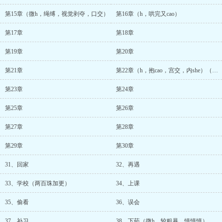
第15章（微h，绳缚，视觉剥夺，口交）
第16章（h，哄完又cao）
第17章
第18章
第19章
第20章
第21章
第22章（h，抱cao，宫交，内she）（百珠加更）
第23章
第24章
第25章
第26章
第27章
第28章
第29章
第30章
31、回家
32、再遇
33、学校（两百珠加更）
34、上课
35、偷看
36、误会
37、补习
38、下药（微h，较粗暴，慎慎慎）