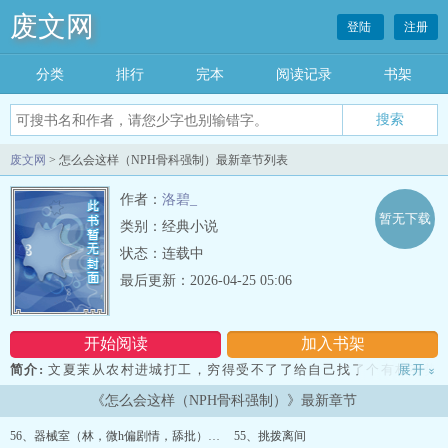
废文网
登陆
注册
分类
排行
完本
阅读记录
书架
废文网
> 怎么会这样（NPH骨科强制）最新章节列表
作者：
洛碧_
暂无下载
类别：经典小说
状态：连载中
最后更新：2026-04-25 05:06
开始阅读
加入书架
简介:
文夏茉从农村进城打工，穷得受不了了给自己找了个有权有势
展开
»
的金主，最后发现金主其实是自己亲爹，被认回家后还要被看她不顺
《怎么会这样（NPH骨科强制）》最新章节
眼的哥哥和他的朋友们欺负。排雷：剧情狗血，内含强制ai骨科火葬
场小黑屋，女主会受委屈，会有男配单箭头女主日更，每百珠加更～
56、器械室（林，微h偏剧情，舔批）（五百珠加更）
55、挑拨离间