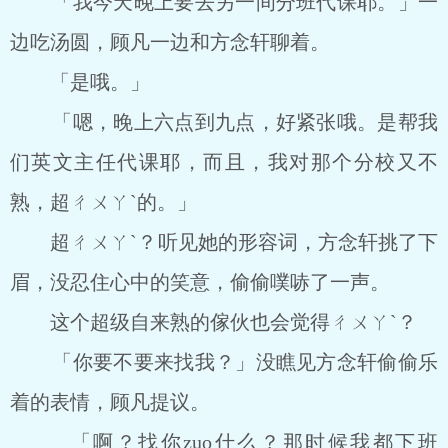
「我今天晚上要去另一间分班代课耶。」一
边吃汤圆，顾凡一边和方念轩聊着。
「是哦。」
「嗯，晚上六点到九点，好紧张哦。是帮我
们英文主任代课耶，而且，我对那个分校又不
熟，超ㄔㄨㄚˋ的。」
超ㄔㄨㄚˋ？听见她的形容词，方念轩挑了下
眉，没忍住心中的笑意，偷偷噗哧了一声。
这个超级自来熟的傢伙也会觉得ㄔㄨㄚˋ？
「你要不要来找我？」没瞧见方念轩偷偷乐
着的表情，顾凡提议。
「啊？找你zuo什么？那时候我都下班