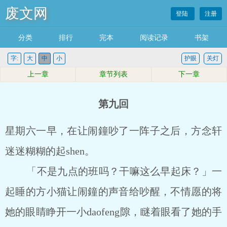
废文网
登陆
注册
分类
排行
完本
阅读记录
书架
字:
大
中
小
护眼
关灯
上一章
章节列表
下一章
第九回
星期六一早，在让闹鐘吵了一阵子之后，方念轩
迷迷糊糊的起shen。
「不是九点的班吗？干嘛这么早起床？」一
起睡的方小猫让闹鐘的声音给吵醒，不情愿的将
她的眼睛睁开一小daofeng隙，瞇着眼看了她的手