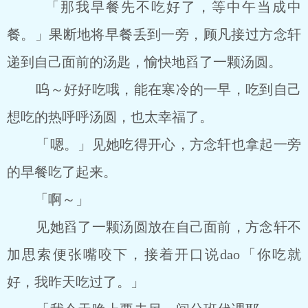
「那我早餐先不吃好了，等中午当成中
餐。」果断地将早餐丢到一旁，顾凡接过方念轩
递到自己面前的汤匙，愉快地舀了一颗汤圆。
呜～好好吃哦，能在寒冷的一早，吃到自己
想吃的热呼呼汤圆，也太幸福了。
「嗯。」见她吃得开心，方念轩也拿起一旁
的早餐吃了起来。
「啊～」
见她舀了一颗汤圆放在自己面前，方念轩不
加思索便张嘴咬下，接着开口说dao「你吃就
好，我昨天吃过了。」