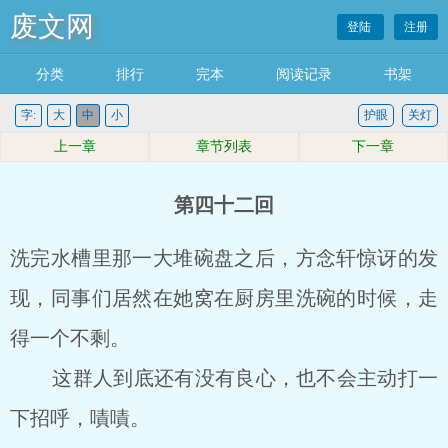
废文网
登陆
注册
分类
排行
完本
阅读记录
书架
字:
大
中
小
护眼
关灯
上一章
章节列表
下一章
第四十二回
洗完水槽里那一大堆碗盘之后，方念轩惊讶的发
现，同事们居然在她窝在厨房里洗碗的时候，走
得一个不剩。
这群人到底还有没有良心，也不会主动打一
下招呼，嘖嘖。