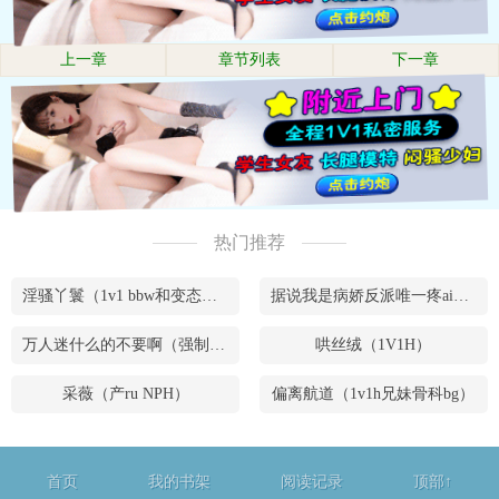
上一章
章节列表
下一章
热门推荐
淫骚丫鬟（1v1 bbw和变态腹黑男）
据说我是病娇反派唯一疼ai的妹妹（兄妹骨）
万人迷什么的不要啊（强制NPH）
哄丝绒（1V1H）
采薇（产ru NPH）
偏离航道（1v1h兄妹骨科bg）
首页
我的书架
阅读记录
顶部↑