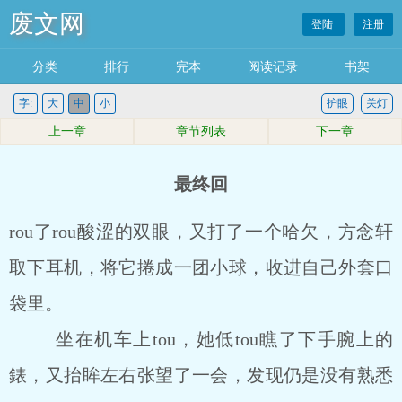
废文网
登陆
注册
分类
排行
完本
阅读记录
书架
字:
大
中
小
护眼
关灯
上一章
章节列表
下一章
最终回
rou了rou酸涩的双眼，又打了一个哈欠，方念轩
取下耳机，将它捲成一团小球，收进自己外套口
袋里。
坐在机车上tou，她低tou瞧了下手腕上的
錶，又抬眸左右张望了一会，发现仍是没有熟悉