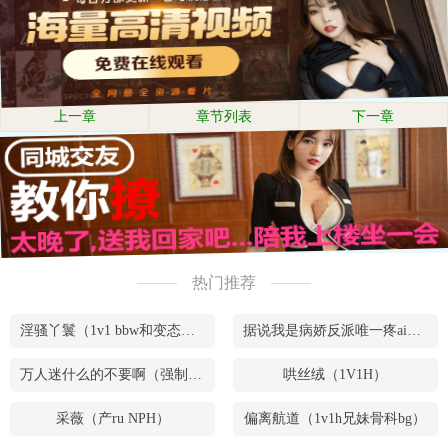
上一章
章节列表
下一章
热门推荐
淫骚丫鬟（1v1 bbw和变态腹黑男）
据说我是病娇反派唯一疼ai的妹妹（兄妹骨）
万人迷什么的不要啊（强制NPH）
哄丝绒（1V1H）
采薇（产ru NPH）
偏离航道（1v1h兄妹骨科bg）