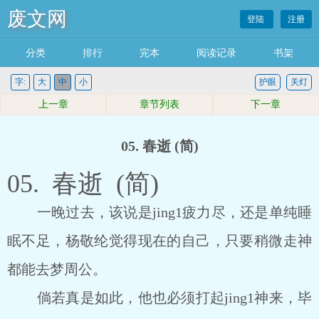
废文网
登陆
注册
分类
排行
完本
阅读记录
书架
字:
大
中
小
护眼
关灯
上一章
章节列表
下一章
05. 春逝 (简)
05. 春逝 (简)
一晚过去，该说是jing1疲力尽，还是单纯睡
眠不足，杨敬纶觉得现在的自己，只要稍微走神
都能去梦周公。
倘若真是如此，他也必须打起jing1神来，毕