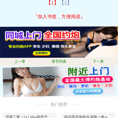
【1】
【2】
『加入书签，方便阅读』
上一章
章节列表
下一章
热门推荐
淫骚丫鬟（1v1 bbw和变态腹黑男）
据说我是病娇反派唯一疼ai的妹妹（兄妹骨）