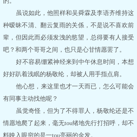
的。
虽说如此，他照样和吴舜霖及李语齐维持这
种暧昧不清、翻云复雨的关係，不是说不喜欢前
辈，但因此而必须发洩的慾望，总得要有人接受
吧？和两个哥哥之间，也只是心甘情愿罢了。
好不容易绷紧神经来到中午休息时间，本想
好好趴着浅眠的杨敬纶，却被人用手指点肩。
他心想，来这里也才一天而已，怎么可能会
有同事主动找他呢？
虽觉奇怪，但为了不得罪人，杨敬纶还是不
情愿地爬了起来，毫无tou绪地先行打招呼，却不
料映入眼帘的是一tou亮丽的金发。